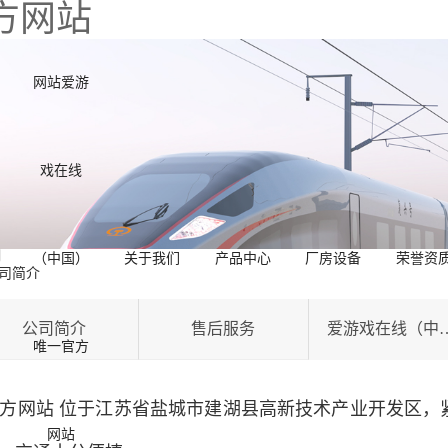
方网站
网站爱游
戏在线
（中国）
关于我们
产品中心
厂房设备
荣誉资
司简介
公司简介
售后服务
爱游戏在线（中国
唯一官方
方网站 位于江苏省盐城市建湖县高新技术产业开发区，
网站