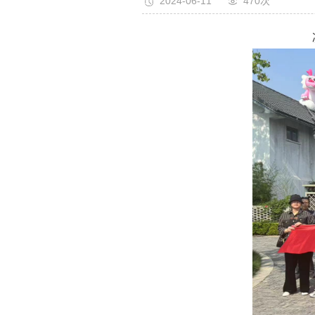
2024-06-11
470次