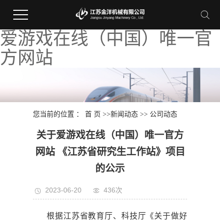
爱游戏在线（中国）唯一官
方网站
您当前的位置 ：
首 页
>>
新闻动态
>>
公司动态
关于爱游戏在线（中国）唯一官方
网站 《江苏省研究生工作站》项目
的公示
2023-06-20
436次
根据江苏省教育厅、科技厅《关于做好