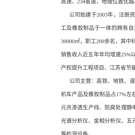
高速、234省道，地理位置优
公司始建于2003年，注
工及橡胶制品于一体的拥有自
30000㎡，职工200余名，
销售收入近五年年均增速25%
产权提升工程项目、江苏省节能
公司主营：高铁、地铁、道
机车产品及橡胶制品占17%左
元共渗透生产线、防腐处理静电
光谱分析仪、金相分析仪、五
等检测设备。