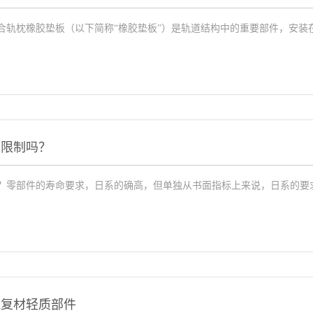
轨枕橡胶垫板（以下简称“橡胶垫板”）是轨道结构中的重要部件，安装在
度限制吗？
？零部件的寿命要求，日系的确高，但单独从书面指标上来说，日系的要求不
维复材轻质部件