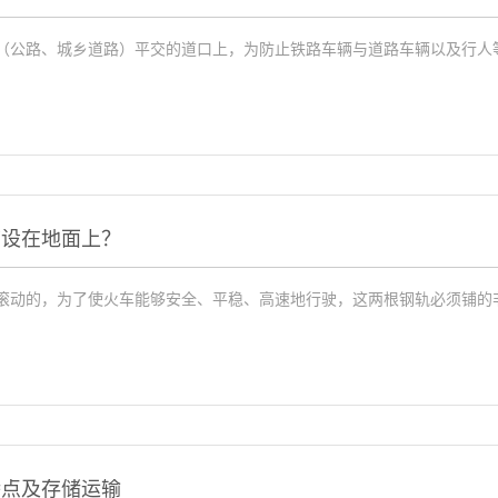
（公路、城乡道路）平交的道口上，为防止铁路车辆与道路车辆以及行人等发
铺设在地面上？
滚动的，为了使火车能够安全、平稳、高速地行驶，这两根钢轨必须铺的非常
特点及存储运输