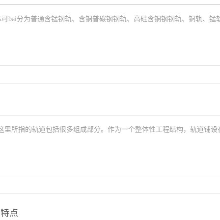
bai分为普通含锰钢轨、含铜普碳钢钢轨、高硅含铜钢钢轨、铜轨、锰轨、
这里所指的轨道包括很多组成部分。作为一个整体性工程结构，轨道铺设在路
与特点