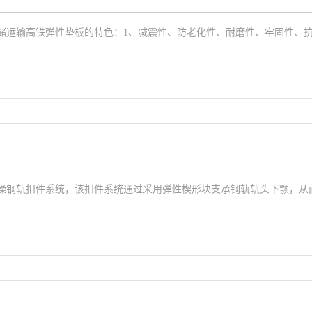
运输高铁弹性垫板的特色：1、减震性、防老化性、耐磨性、牢固性、抗高
噪钢轨扣件系统，该扣件系统通过采用弹性楔形块支承钢轨轨头下颚，从而使