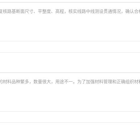
复核路基断面尺寸、平整度、高程，核实线路中线测设贯通情况，确认合格
的材料品种繁多，数量很大，用途不一。为了加强材料管理和正确组织材料核