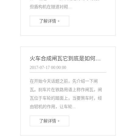
但盾构机在隧道衬砌...
了解详情 +
火车合成闸瓦它到底是如何工作的？
2017-07-17 00:00:00
在开始今天话题之前，先介绍一下闸
瓦。刹车片在铁路用语上称作闸瓦，闸
瓦位于车轮的踏面上，当要煞车时，经
由轫机的作用，让车轮...
了解详情 +