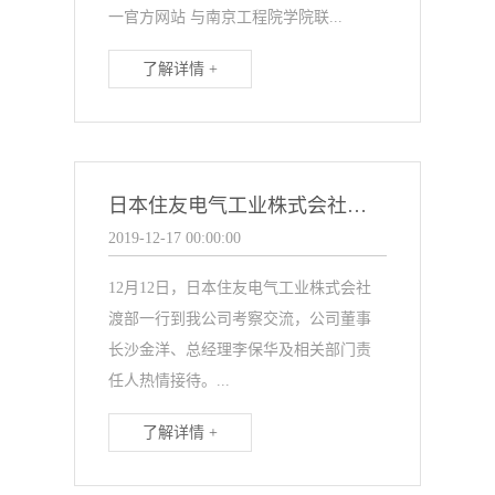
一官方网站 与南京工程院学院联...
了解详情 +
日本住友电气工业株式会社一行到我公司考察
2019-12-17 00:00:00
12月12日，日本住友电气工业株式会社
渡部一行到我公司考察交流，公司董事
长沙金洋、总经理李保华及相关部门责
任人热情接待。...
了解详情 +