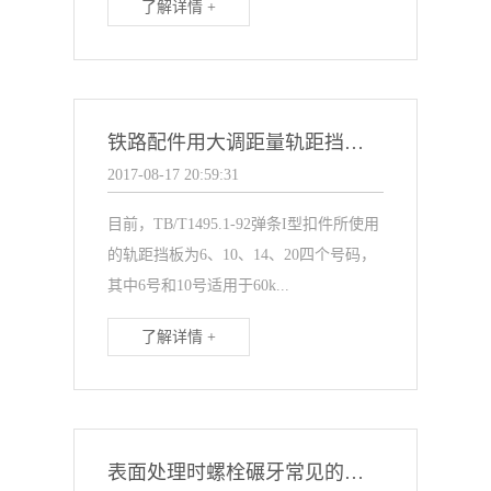
了解详情 +
铁路配件用大调距量轨距挡板的制作方法
2017-08-17 20:59:31
目前，TB/T1495.1-92弹条I型扣件所使用
的轨距挡板为6、10、14、20四个号码，
其中6号和10号适用于60k...
了解详情 +
表面处理时螺栓碾牙常见的不良现象及因素