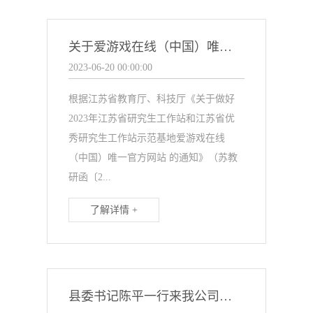
关于爱游戏在线（中国）唯一官方网站 《江苏省研究生工作站》项目的公示
2023-06-20 00:00:00
根据江苏省教育厅、科技厅《关于做好
2023年江苏省研究生工作站和江苏省优
秀研究生工作站示范基地爱游戏在线
（中国）唯一官方网站 的通知》（苏教
研函〔2...
了解详情 +
县委书记陈平一行来我公司考察、调研