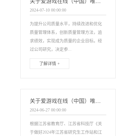
关于爱游戏在线（中国）唯一官方网站 盐城市市长质量奖通知公示-爱游戏在线（中国）唯一官方网站
2024-07-10 00:00:00
为提升公司质量水平，持续改进和优化
质量管理体系，创新质量管理方法，追
求绩效，实现成为质量的企业目标。经
过公司研究，决定参...
了解详情 +
关于爱游戏在线（中国）唯一官方网站 《江苏省研究生工作站》项目的公示
2024-06-27 00:00:00
根据江苏省教育厅、江苏省科技厅《关
于做好2024年江苏省研究生工作站和江