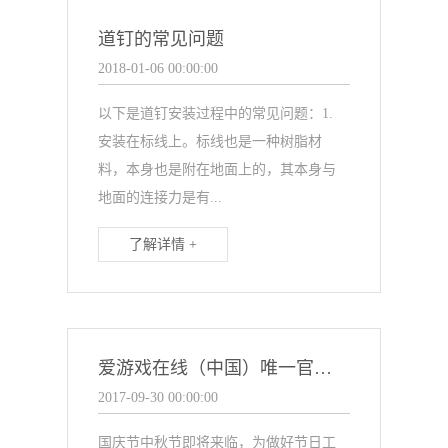
道钉的常见问题
2018-01-06 00:00:00
以下是道钉安装过程中的常见问题：1.
安装在标线上。标线也是一种树脂材
料，本身也是附在地面上的，其本身与
地面的连接力是有...
了解详情 +
爱游戏在线（中国）唯一官方网站 祝大家节日快乐
2017-09-30 00:00:00
国庆节中秋节即将来临，为做好节日工