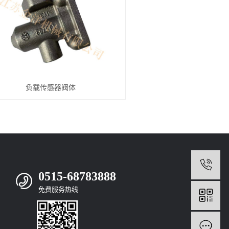
负载传感器阀体
0
0515-68783888
免费服务热线