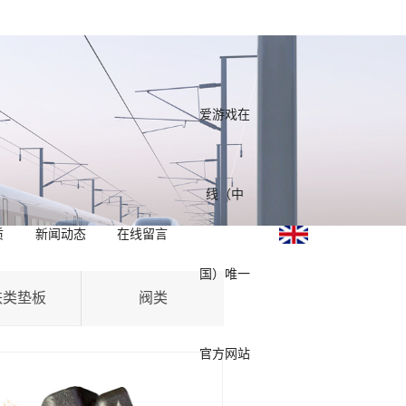
爱游戏在
线（中
质
新闻动态
在线留言
国）唯一
铁类垫板
阀类
官方网站