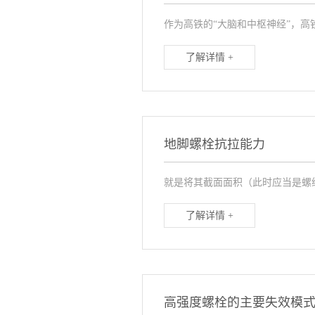
作为高铁的“大脑和中枢神经”，高
了解详情 +
地脚螺栓抗拉能力
就是将其截面面积（此时应当是螺纹处
了解详情 +
高强度螺栓的主要失效模