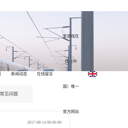
爱游戏在
线（中
质
新闻动态
在线留言
国）唯一
常见问题
官方网站
2017-08-14 00:00:00