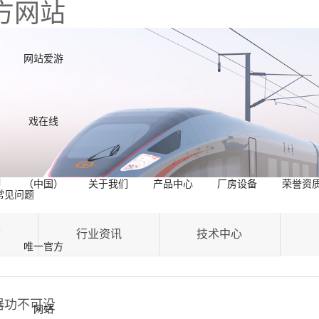
方网站
网站爱游
戏在线
（中国）
关于我们
产品中心
厂房设备
荣誉资
常见问题
态
行业资讯
技术中心
唯一官方
器功不可没
网站