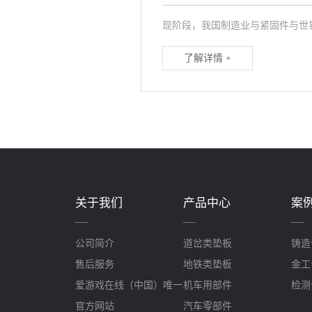
现阶段，我国制造业与紧固件与世界
了解详情 +
关于我们
产品中心
案
公司简介
道岔类垫板
铸造
售后服务
地铁类垫板
金工
爱游戏在线（中国）唯一
机车用部件
检测
官方网站
汽车零部件