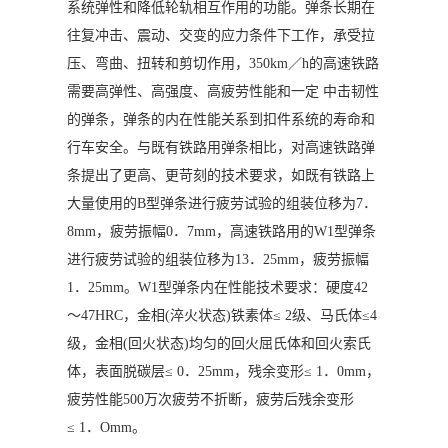
系统弹性和降低轮轨相互作用的功能。弹条长期在
往复冲击、震动、交变的应力条件下工作，承受拉
压、弯曲、扭转和剪切作用，350km／h的高速铁路
需要高弹性、高强度、高疲劳性能和一定 中击韧性
的弹条，弹条的内在性能关系到扣件系统的寿命和
行车安全。与既有铁路用弹条相比，对高速铁路弹
条提出了更高、更苛刻的技术要求，如既有铁路上
大量使用的B型弹条进行疲劳试验的组装位移为7．
8mm，疲劳振幅0．7mm，高速铁路用的W1型弹条
进行疲劳试验的组装位移为13．25mm，疲劳振幅
1．25mm。W1型弹条内在性能技术要求：硬度42
～47HRC，金相(淬火状态)铁素体≤ 2级、马氏体≤4
级，金相(回火状态)均匀的回火屈氏体和回火索氏
体，表面脱碳层≤ 0．25mm，残余变形≤ 1．0mm，
疲劳性能500万次疲劳不折断，疲劳后残余变形
≤ 1．Omm。