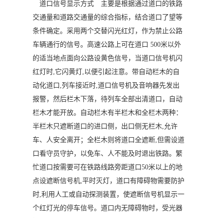
道口信号显示方式
主要是根据通过道口的铁路
交通量和道路交通量的综合指标，结合道口了望等
条件确定。采用两个交替闪光红灯，作为禁止公路
车辆通行的信号。高速公路上可在道口 500米以外
的适当地点面向公路设黄色信号，当道口信号机闪
红灯时,它闪黄灯,以便引起注意。带自动栏木的自
动化道口,列车接近时,道口信号机及音响器先发出
报警，然后栏木下落，待列车全部出清道口，自动
栏木才能开放。自动栏木有半栏木和全栏木两种：
半栏木只遮断道口的进口侧，出口侧无栏木,允许
车、人安全离开；全栏木则将道口全遮断,但需设道
口看守员守护，以免车、人不能及时退出铁路。繁
忙道口按需要可在铁路线路旁距道口50米以上的地
点设遮断信号机,平时灭灯，道口有障碍物需要防护
时,利用人工或自动探测装置，使遮断信号机显示一
个红灯光的停车信号。道口内无障碍物时，受光器