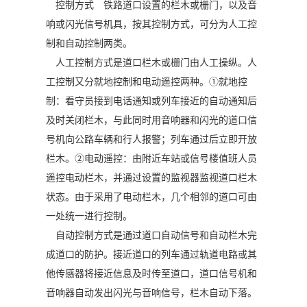
控制方式
铁路道口设置的栏木或栅门，以及音
响或闪光信号机具，按其控制方式，可分为人工控
制和自动控制两类。
人工控制方式是道口栏木或栅门由人工操纵。人
工控制又分就地控制和电动遥控两种。①就地控
制：看守员接到电话通知或列车接近的自动通知后
及时关闭栏木，与此同时用音响器和闪光的道口信
号机向公路车辆和行人报警；列车通过后立即开放
栏木。②电动遥控：由附近车站或信号楼值班人员
遥控电动栏木，并通过设置的监视器监视道口栏木
状态。由于采用了电动栏木，几个相邻的道口可由
一处统一进行控制。
自动控制方式是通过道口自动信号和自动栏木完
成道口的防护。接近道口的列车通过轨道电路或其
他传感器将接近信息及时传至道口，道口信号机和
音响器自动发出闪光与音响信号，栏木自动下落。