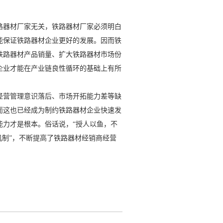
路器材厂家无关，铁路器材厂家必须明白
能保证铁路器材企业更好的发展。因而铁
铁路器材产品销量、扩大铁路器材市场份
企业才能在产业链良性循环的基础上有所
经营管理意识落后、市场开拓能力差等缺
而这也已经成为制约铁路器材企业快速发
力才是根本。俗话说，“授人以鱼，不
机制”，不断提高了铁路器材经销商经营