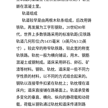
嵌在混凝土里。
轨道组成
轨道较早是由两根木轨条组成，后改用铸
铁轨，再发展为工字形钢轨，20世纪80年
代，世界上多数铁路采用的标准轨距(见铁路
轨道几何形位)为1435毫米（4英尺8(1/2)英
寸）。较此窄的称窄轨铁路，较此宽的称宽
轨铁路。轨枕一般为横向铺设，用木、钢筋
混凝土或钢制成。道床采用碎石、卵石、矿
渣等材料。钢轨、轨枕、道床是一些不同力
学性质的材料，以不同的方式组合起来的。
钢轨以连接零件扣紧在轨枕上；轨枕埋在道
床内；道床直接铺在路基面上。轨道承受着
多变化的垂直、横向、纵向的静荷载和动荷
载，荷载从钢轨通过轨枕和道床传递到路