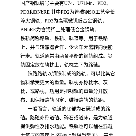
国产钢轨牌号主要有U74、U71Mn、PD2、
PD3和BNbRE 其中PD2为普碳钢SQ工艺全长
淬火钢轨；PD3为高碳微钒低合金钢轨，
BNbRE为含铌稀土处理低合金钢轨。
铁轨简称路轨、铁轨、轨道等。用于铁路
上，并与转辙器合作，令火车无需转向便能
行走。轨道通常由两条平衡的钢轨组成。钢
轨固定放在轨枕上，轨枕之下为路碴。
铁路路轨以钢铁制成的路轨，可以比其它
物料承受更大的重量。轨枕亦称枕木、灰
枕，或路枕，功用是把钢轨的重量分开散
布，和保持路轨固定，维持路轨的轨距。
一般而言，轨道的底部为石砾铺成的路
碴。路碴亦称道碴、碎石或道床，是为轨道
提供弹性及排水功能。铁轨也可以铺在混凝
土筑成的基座上 (在桥上就相当常见) ，甚至