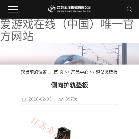
爱游戏在线（中国）唯一官
方网站
您当前的位置 ：
首 页
>>
产品中心
>>
道岔类垫板
侧向护轨垫板
2018-02-03
397次