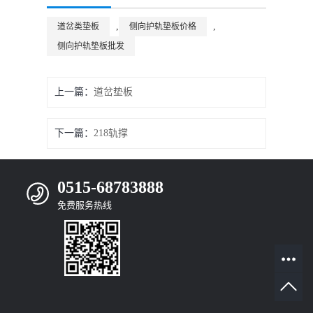
,
,
道岔类垫板
侧向护轨垫板价格
侧向护轨垫板批发
上一篇：
道岔垫板
下一篇：
218轨撑
0515-68783888
免费服务热线