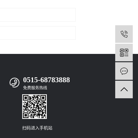
0
0515-68783888
免费服务热线
扫码进入手机站