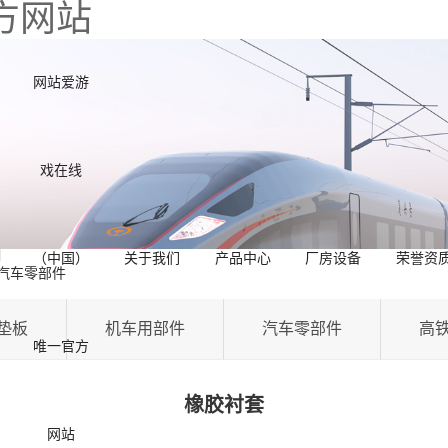
方网站
网站爱游
戏在线
（中国）
关于我们
产品中心
厂房设备
荣誉资
汽车零部件
垫板
机车用部件
汽车零部件
高
唯一官方
橡胶衬套
网站