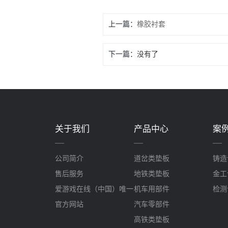
上一篇：
橡胶衬套
下一篇：
没有了
关于我们
产品中心
案
公司简介
道岔类垫板
铸造
售后服务
地铁类垫板
金工
爱游戏在线（中国）唯一
机车用部件
检测
官方网站
汽车零部件
高铁类垫板