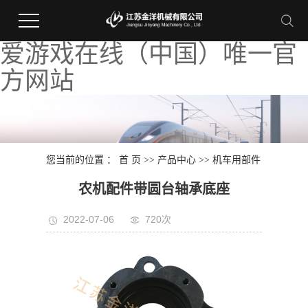
爱游戏在线（中国）唯一官
方网站
您当前的位置 ：
首 页
>>
产品中心
>>
机车用部件
农机配件带圆台轴承底座
2022-07-06
720次