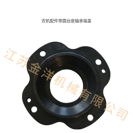
农机配件带圆台座轴承端盖