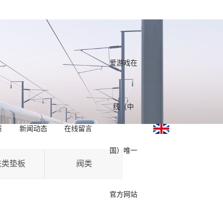
爱游戏在
线（中
质
新闻动态
在线留言
国）唯一
铁类垫板
阀类
官方网站