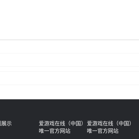
例展示
爱游戏在线（中国）
爱游戏在线（中国）
唯一官方网站
唯一官方网站