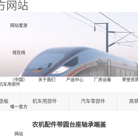
方网站
网站爱游
戏在线
（中国）
关于我们
产品中心
厂房设备
荣誉资
机车用部件
垫板
机车用部件
汽车零部件
高
唯一官方
农机配件带圆台座轴承端盖
网站