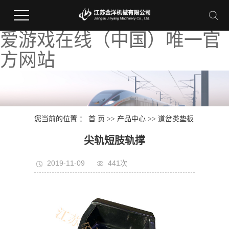
爱游戏在线（中国）唯一官
方网站
您当前的位置 ：
首 页
>>
产品中心
>>
道岔类垫板
尖轨短肢轨撑
2019-11-09
441次