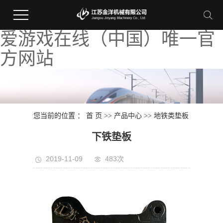
爱游戏在线（中国）唯一官
方网站
您当前的位置 ：
首 页
>>
产品中心
>>
地铁类垫板
下铁垫板
2019-11-09
483次